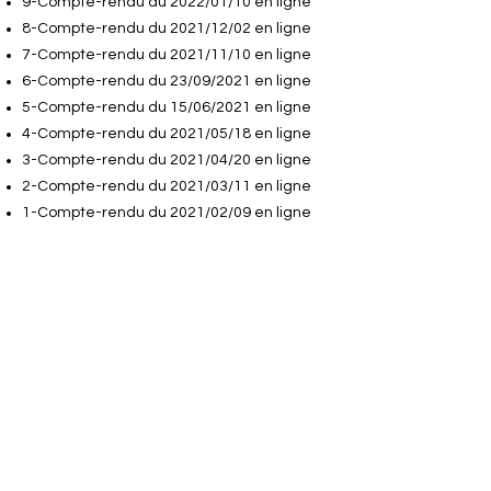
9-Compte-rendu du 2022/01/10 en ligne
8-Compte-rendu du 2021/12/02 en ligne
7-Compte-rendu du 2021/11/10 en ligne
6-Compte-rendu du 23/09/2021 en ligne
5-Compte-rendu du 15/06/2021 en ligne
4-Compte-rendu du 2021/05/18 en ligne
3-Compte-rendu du 2021/04/20 en ligne
2-Compte-rendu du 2021/03/11 en ligne
1-Compte-rendu du 2021/02/09 en ligne