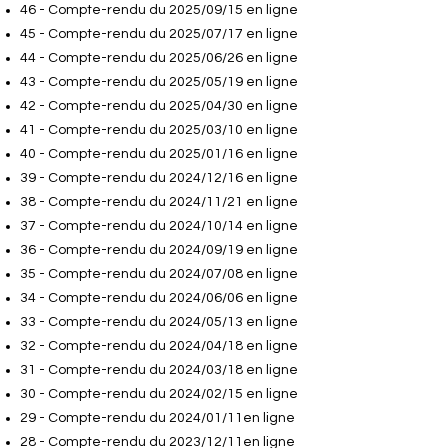
46 -
Compte-rendu du 2025/09/15 en ligne
45 -
Compte-rendu du 2025/07/17 en ligne
44 -
Compte-rendu du 2025/06/26 en ligne
43 -
Compte-rendu du 2025/05/19 en ligne
42 -
Compte-rendu du 2025/04/30 en ligne
41 -
Compte-rendu du 2025/03/10 en ligne
40 -
Compte-rendu du 2025/01/16 en ligne
39 - Compte-rendu du 2024/12/16 en ligne
38 - Compte-rendu du 2024/11/21 en ligne
37 - Compte-rendu du 2024/10/14 en ligne
36 - Compte-rendu du 2024/09/19 en ligne
35 - Compte-rendu du 2024/07/08 en ligne
34 - Compte-rendu du 2024/06/06 en ligne
33 - Compte-rendu du 2024/05/13 en ligne
32 - Compte-rendu du 2024/04/18 en ligne
31 - Compte-rend
u du 2024/03/18 en ligne
30 - Compte-rendu du 2024/02/15 en ligne
29 - Compte-r
endu du 2024/01/11en ligne
28 - Compte-rendu du 2
023/12/11en ligne