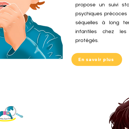
propose
un suivi st
psychiques précoces q
séquelles à long te
infantiles chez le
protégés.
En savoir plus