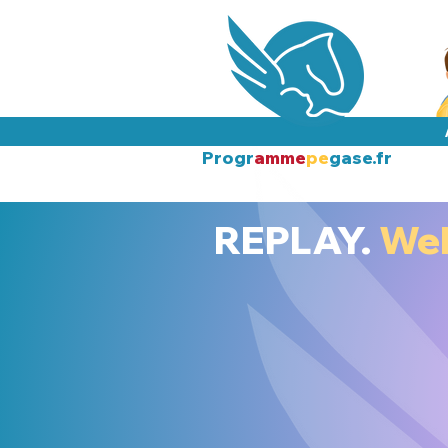
Progr
amme
pe
gase.fr
REPLAY.
We