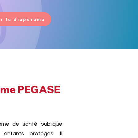
r le diaporama
mme PEGASE
amme de santé publique
 enfants protégés. Il