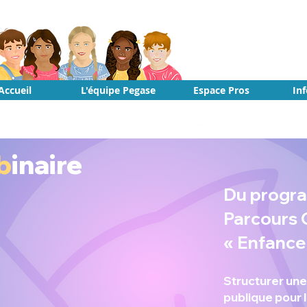
Accueil
L'équipe Pegase
Espace Pros
In
b
inaire
Du progr
Parcours
« Enfance
Structurer une
publique pour 