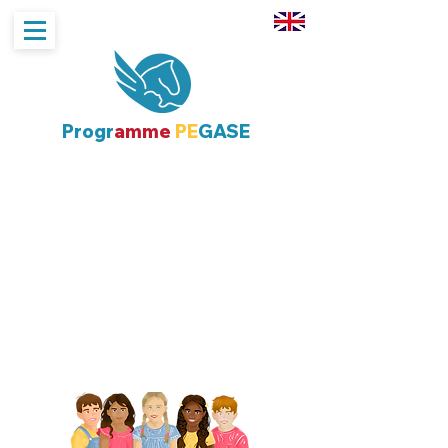
Progr
amme
PE
GASE