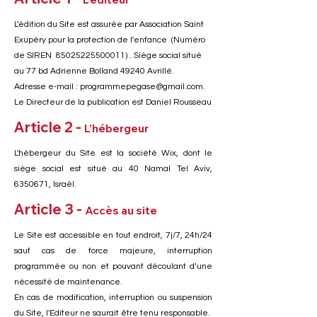
L'édition du Site est assurée par Association Saint
Exupéry pour la protection de l'enfance (Numéro
de SIREN
85025225500011)
. Siège social situé
au 77 bd Adrienne Bolland 49240 Avrillé.
Adresse e-mail : programmepegase@gmail.com.
Le Directeur de la publication est Daniel Rousseau
Article 2 -
L’hébergeur
L'hébergeur du Site est la société Wix, dont le
siège social est situé au 40 Namal Tel Aviv,
6350671
, Israël.
Article 3 -
Accès au site
Le Site est accessible en tout endroit, 7j/7, 24h/24
sauf cas de force majeure, interruption
programmée ou non et pouvant découlant d’une
nécessité de maintenance.
En cas de modification, interruption ou suspension
du Site, l'Editeur ne saurait être tenu responsable.