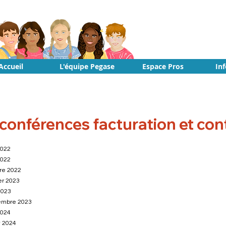
Accueil
L'équipe Pegase
Espace Pros
In
onférences facturation et cont
2022
2022
bre 2022
er 2023
2023
e
mbre 2023
2024
t 2024